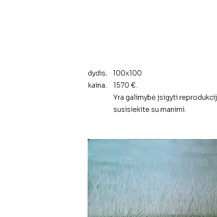
dydis
.
100x100
kaina
.
1570 €.
Yra galimybė įsigyti reprodukc
susisiekite su manimi.