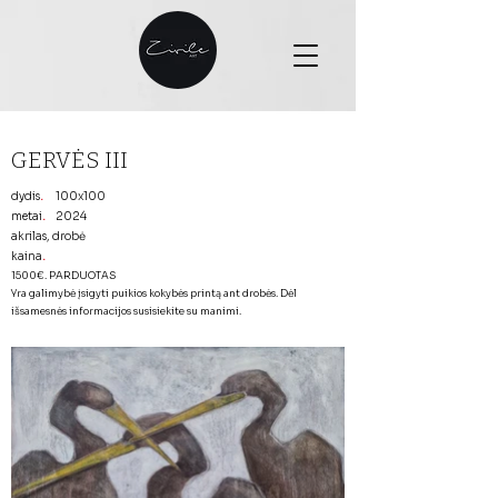
GERVĖS III
dydis
.
100x100
metai
.
2024
akrilas, drobė
kaina
.
1500€. PARDUOTAS
Yra galimybė įsigyti puikios kokybės printą ant drobės. Dėl
išsamesnės informacijos susisiekite su manimi.